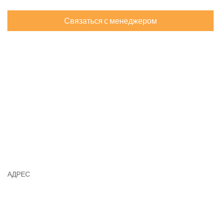
Связаться с менеджером
АДРЕС
Юридический адрес: индекс 050000,
Республика Казахстан, город Алматы,
Ауэзовский район, микрорайон Аксай 1 А, дом 27А, н.п. 9.